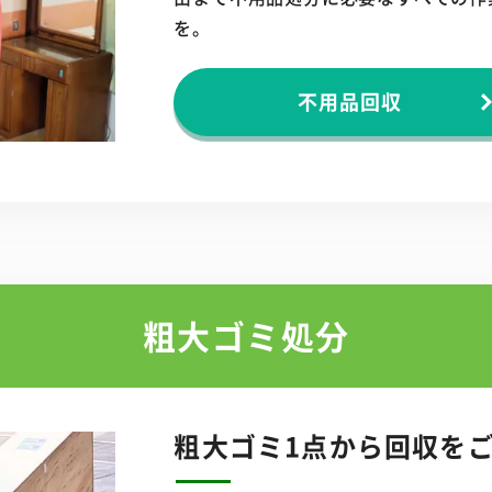
を。
不用品回収
粗大ゴミ処分
粗大ゴミ1点から
回収を