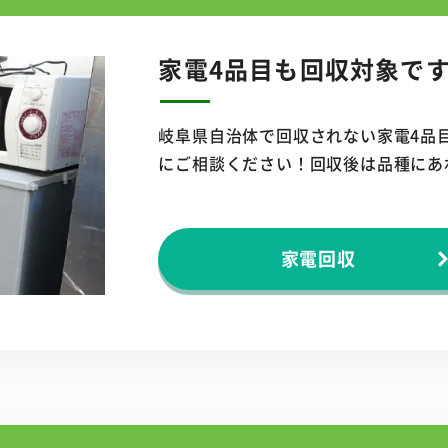
家電4品目も
回収対象で
岐阜県自治体で回収されない家電4品
にご相談ください！回収後は品種にあ
家電回収