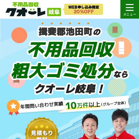
揖斐郡池田町
の
不用品回収
粗大ゴミ処分
なら
クオーレ岐阜！