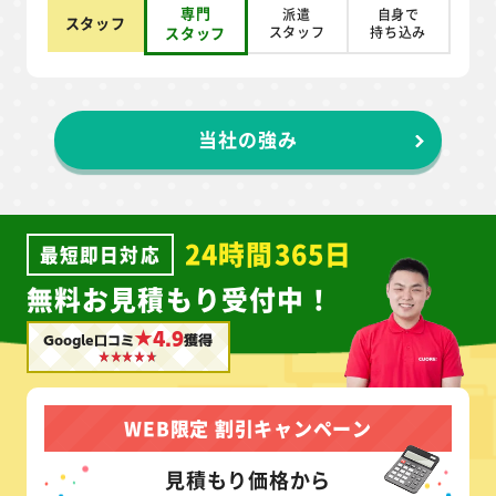
対応
最短即日
翌日以降
－
スピード
時間指定
可
不可
不可
専門
派遣
自身で
スタッフ
スタッフ
スタッフ
持ち込み
当社の強み
24時間365日
最短即日対応
無料お見積もり受付中！
★4.9
Google口コミ
獲得