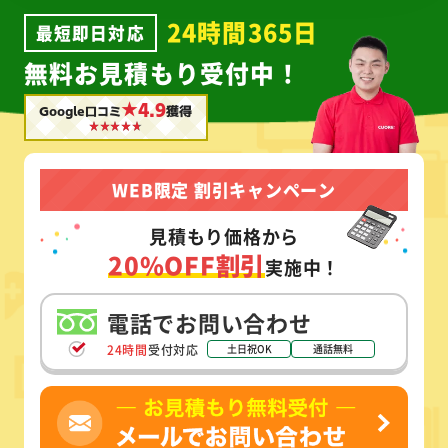
24時間365日
最短即日対応
無料お見積もり受付中！
★4.9
Google口コミ
獲得
WEB限定 割引キャンペーン
見積もり価格から
20%OFF割引
実施中！
電話でお問い合わせ
24時間
受付対応
土日祝OK
通話無料