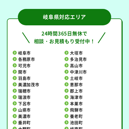
岐阜県対応エリア
24時間365日無休で
相談・お見積もり受付中！
岐阜市
大垣市
各務原市
多治見市
可児市
高山市
関市
中津川市
羽島市
土岐市
美濃加茂市
恵那市
瑞穂市
郡上市
瑞浪市
海津市
下呂市
本巣市
山県市
飛騨市
美濃市
養老町
垂井町
池田町
大野町
岐南町